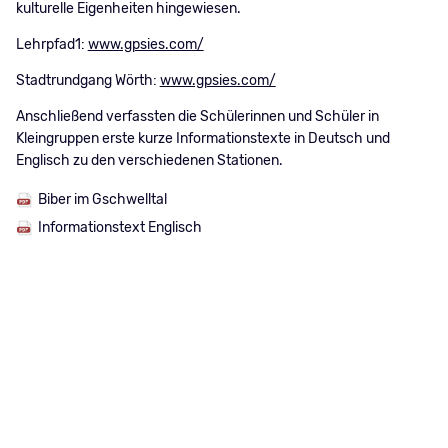
kulturelle Eigenheiten hingewiesen.
Lehrpfad1:
www.gpsies.com/
Stadtrundgang Wörth:
www.gpsies.com/
Anschließend verfassten die Schülerinnen und Schüler in
Kleingruppen erste kurze Informationstexte in Deutsch und
Englisch zu den verschiedenen Stationen.
Biber im Gschwelltal
Informationstext Englisch
Navigation
Schule
Navigation
Leichte Sprache
überspringen
überspringen
Aktuelles
Datenschutz
Angebote
Impressum
Service
Kontakt