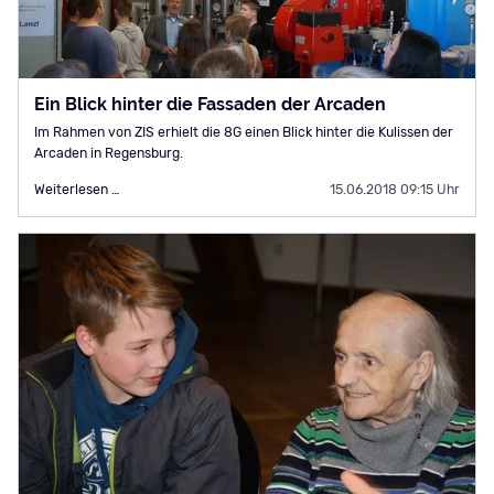
Ein Blick hinter die Fassaden der Arcaden
Im Rahmen von ZIS erhielt die 8G einen Blick hinter die Kulissen der
Arcaden in Regensburg.
Ein
Weiterlesen …
15.06.2018 09:15 Uhr
Blick
hinter
die
Fassaden
der
Arcaden