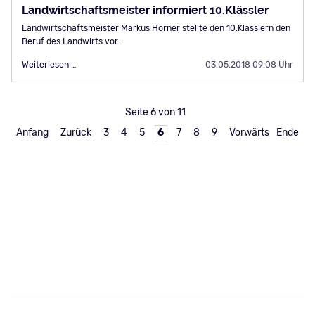
Landwirtschaftsmeister informiert 10.Klässler
Landwirtschaftsmeister Markus Hörner stellte den 10.Klässlern den
Beruf des Landwirts vor.
Landwirtschaftsmeister
Weiterlesen …
03.05.2018 09:08 Uhr
informiert
10.Klässler
Seite 6 von 11
Anfang
Zurück
3
4
5
6
7
8
9
Vorwärts
Ende
Navigation
Schule
Navigation
Leichte Sprache
überspringen
überspringen
Aktuelles
Datenschutz
Angebote
Impressum
Service
Kontakt
© 2026 Mittelschule Wörth an der Donau