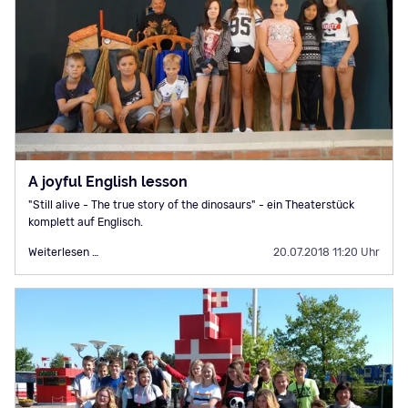
A joyful English lesson
"Still alive - The true story of the dinosaurs" - ein Theaterstück
komplett auf Englisch.
A
Weiterlesen …
20.07.2018 11:20 Uhr
joyful
English
lesson